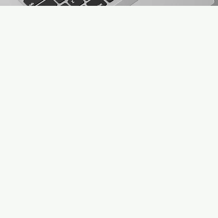
se, 10 - 62032 Camerino (MC) | FMI registration 00191 - PIVA 0112625