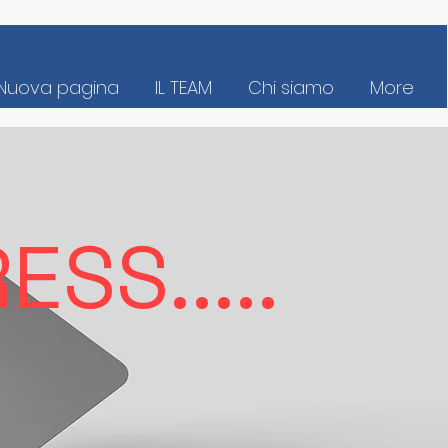
Nuova pagina
IL TEAM
Chi siamo
More
SS.....