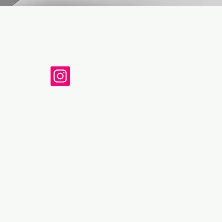
0438 - CF 81001160431