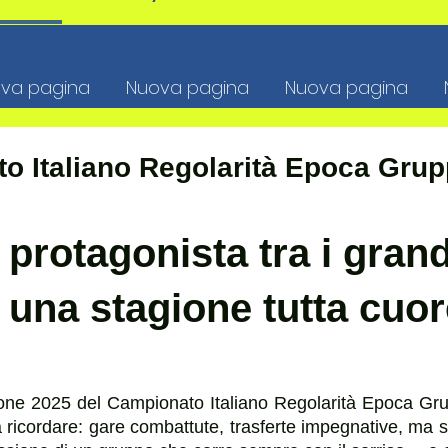
va pagina
Nuova pagina
Nuova pagina
o Italiano Regolarità Epoca Grup
rotagonista tra i grandi
e una stagione tutta cuo
agione 2025 del Campionato Italiano Regolarità Epoca Gr
icordare: gare combattute, trasferte impegnative, ma sop