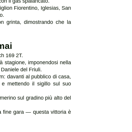
con il gas spalancato.
iglion Fiorentino, Iglesias, San
o.
on grinta, dimostrando che la
mai
uch 169 2T.
tà stagione, imponendosi nella
Daniele del Friuli.
m: davanti al pubblico di casa,
e mettendo il sigillo sul suo
merino sul gradino più alto del
 fine gara — questa vittoria è