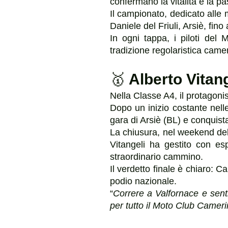
confermano la vitalità e la p
Il campionato, dedicato alle 
Daniele del Friuli, Arsiè, fino
In ogni tappa, i piloti del
tradizione regolaristica came
🥇
Alberto Vitang
Nella Classe A4, il protagonis
Dopo un inizio costante nell
gara di Arsiè (BL) e conquista
La chiusura, nel weekend del
Vitangeli ha gestito con es
straordinario cammino.
Il verdetto finale è chiaro: 
podio nazionale.
“
Correre a Valfornace e sentir
per tutto il Moto Club Camer