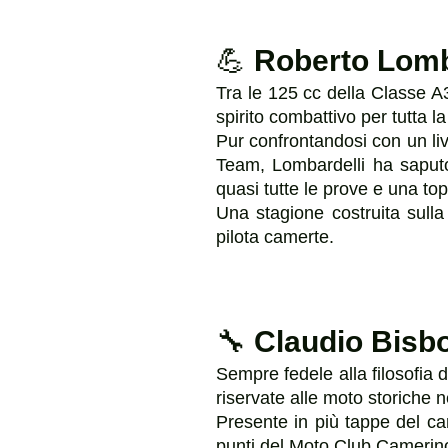
💪
Roberto Lomba
Tra le 125 cc della Classe 
spirito combattivo per tutta l
Pur confrontandosi con un li
Team, Lombardelli ha saputo
quasi tutte le prove e una to
Una stagione costruita sulla
pilota camerte.
🔧
Claudio Bisbo
Sempre fedele alla filosofia 
riservate alle moto storiche 
Presente in più tappe del ca
punti del Moto Club Camerino