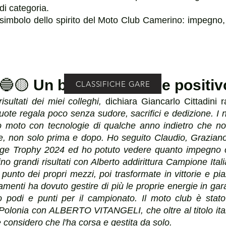
 di categoria.
simbolo dello spirito del Moto Club Camerino: impegno,
🔵🟡
Un bilancio più che positiv
CLASSIFICHE GARE
sultati dei miei colleghi,
dichiara Giancarlo Cittadini 
te regala poco senza sudore, sacrifici e dedizione. I nos
o moto con tecnologie di qualche anno indietro che non
re, non solo prima e dopo. Ho seguito Claudio, Grazian
age Trophy 2024 ed ho potuto vedere quanto impegno 
o grandi risultati con Alberto addirittura Campione Ital
punto dei propri mezzi, poi trasformate in vittorie e 
amenti ha dovuto gestire di più le proprie energie in 
o podi e punti per il campionato. Il moto club è st
onia con ALBERTO VITANGELI, che oltre al titolo itali
e considero che l'ha corsa e gestita da solo.