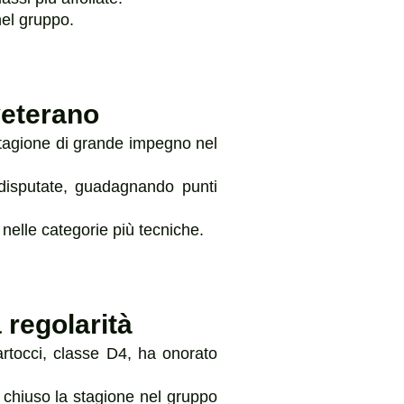
nel gruppo.
veterano
stagione di grande impegno nel
 disputate, guadagnando punti
nelle categorie più tecniche.
 regolarità
artocci, classe D4, ha onorato
e chiuso la stagione nel gruppo