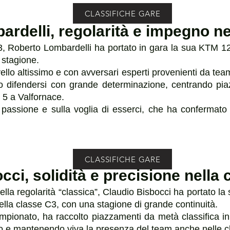
CLASSIFICHE GARE
rdelli, regolarità e impegno ne
A3, Roberto Lombardelli ha portato in gara la sua KTM 
a stagione.
vello altissimo e con avversari esperti provenienti da t
 difendersi con grande determinazione, centrando piaz
p 5 a Valfornace.
 passione e sulla voglia di esserci, che ha confermato
CLASSIFICHE GARE
cci, solidità e precisione nella 
della regolarità “classica”, Claudio Bisbocci ha portato l
nella classe C3, con una stagione di grande continuità.
mpionato, ha raccolto piazzamenti da metà classifica in 
 e mantenendo viva la presenza del team anche nelle clas