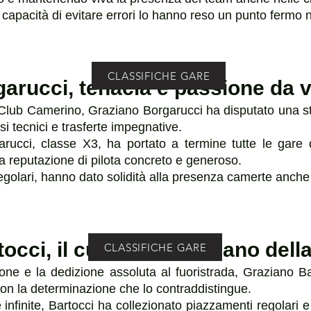
 la capacità di evitare errori lo hanno reso un punto fermo 
CLASSIFICHE GARE
arucci, tenacia e passione da 
o Club Camerino, Graziano Borgarucci ha disputato una 
i tecnici e trasferte impegnative.
rucci, classe X3, ha portato a termine tutte le gare
a reputazione di pilota concreto e generoso.
golari, hanno dato solidità alla presenza camerte anche 
occi, il cuore marchigiano della
CLASSIFICHE GARE
one e la dedizione assoluta al fuoristrada, Graziano B
on la determinazione che lo contraddistingue.
e infinite, Bartocci ha collezionato piazzamenti regolari 