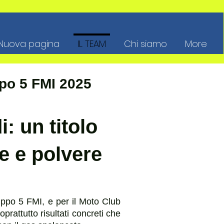
Nuova pagina
IL TEAM
Chi siamo
More
po 5 FMI 2025
: un titolo
re e polvere
uppo 5 FMI, e per il Moto Club
rattutto risultati concreti che