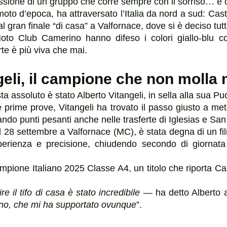
assione di un gruppo che corre sempre con il sorriso… e 
moto d’epoca, ha attraversato l’Italia da nord a sud: Cast
 al gran finale “di casa” a Valfornace, dove si è deciso tutt
 Moto Club Camerino hanno difeso i colori giallo-blu c
rte è più viva che mai.
eli, il campione che non molla 
ta assoluto è stato Alberto Vitangeli, in sella alla sua P
e prime prove, Vitangeli ha trovato il passo giusto a me
ndo punti pesanti anche nelle trasferte di Iglesias e San 
 28 settembre a Valfornace (MC), è stata degna di un fil
perienza e precisione, chiudendo secondo di giornata 
Campione Italiano 2025 Classe A4, un titolo che riporta Ca
e il tifo di casa è stato incredibile
— ha detto Alberto a
ino, che mi ha supportato ovunque
”.