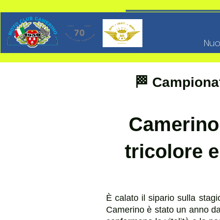
Nuo
🏁 Campionat
Camerino p
tricolore 
È calato il sipario sulla st
Camerino è stato un anno da r