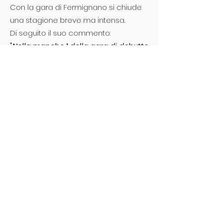
Con la gara di Fermignano si chiude
una stagione breve ma intensa.
Di seguito il suo commento:
"Nella manche 1 della gara di debutto
di Cingoli, dopo alcuni giri, ho
accusato un problema fisico, ho
comunque concluso la gara, ma il
problema mi ha poi costretto a
saltare le gare successivo non
riuscendo a guidare la moto.
Cancellato il recupero di settembre
a San Severino Marche, sono potuto
rientrare solo a Fermignano. È stato
bello, ed il risultato è stato buono.
L’unico rammarico per questo
campionato è il basso numero di
piloti iscritti. Spero che per il