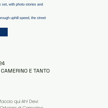
x set, with photo stories and
rough uphill speed, the street
24
I CAMERINO E TANTO
faccio qui Ah! Devi
 Ortolani di Camerino,