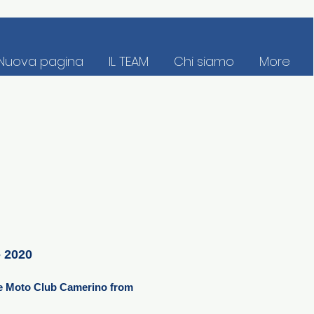
Nuova pagina
IL TEAM
Chi siamo
More
 2020
the Moto Club Camerino from