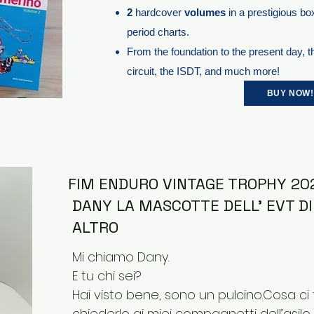
2
hardcover
volumes
in a prestigious bo
period charts.
From the foundation to the present day, th
circuit, the ISDT, and much more!
BUY NOW!
FIM ENDURO VINTAGE TROPHY 20
DANY LA MASCOTTE DELL' EVT D
ALTRO
Mi chiamo Dany.
E tu chi sei?
Hai visto bene, sono un pulcino.Cosa ci 
chiederlo ai miei compagnetti dell’asilo