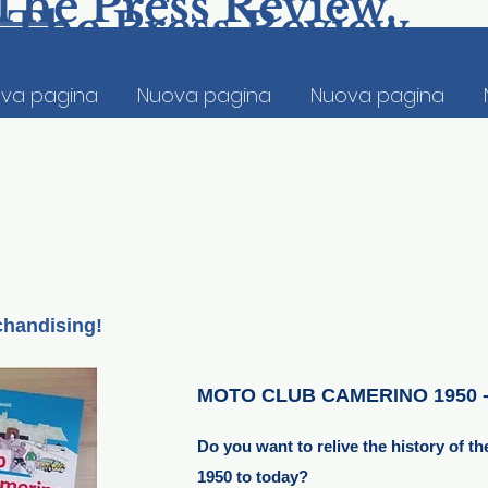
The Press Review.
The Press Review.
va pagina
Nuova pagina
Nuova pagina
handising!
MOTO CLUB CAMERINO 1950 -
Do you want to relive the history of 
1950 to today?