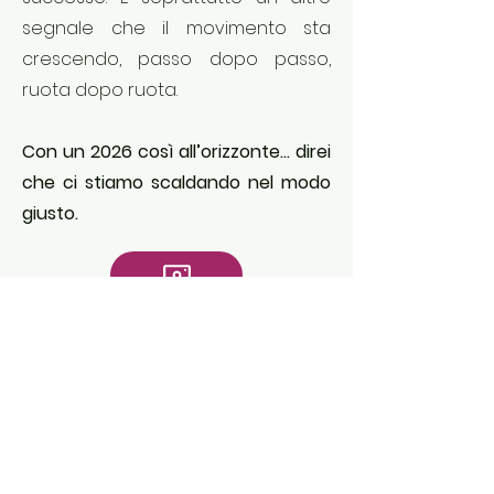
segnale che il movimento sta
crescendo, passo dopo passo,
ruota dopo ruota.
Con un 2026 così all’orizzonte… direi
che ci stiamo scaldando nel modo
giusto.
©2023 Moto Club Camerino Via le Mosse,
10 - 62032
Camerino (MC) | FMI registration 00191 - PIVA
01126250438
- CF
81001160431
powered by Wix.com
dati fattura