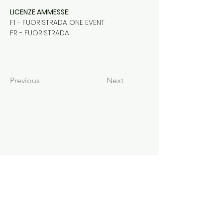
LICENZE AMMESSE:
F1 - FUORISTRADA ONE EVENT
FR - FUORISTRADA
Previous
Next
©2023 Moto Club Camerino Via le Mosse,
10 - 62032
Camerino (MC) | FMI registration 00191 - PIVA
01126250438
- CF
81001160431
powered by Wix.com
dati fattura