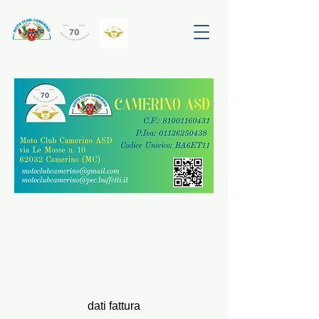
©2025 Moto Club Camerino Via le Mosse,
10 - 62032
Camerino (MC) | Iscrizione FMI 00191 - PIVA
01126250438
- SDI BA 6 ET 11 - CF
81001160431
powered by Wix.com
dati fattura