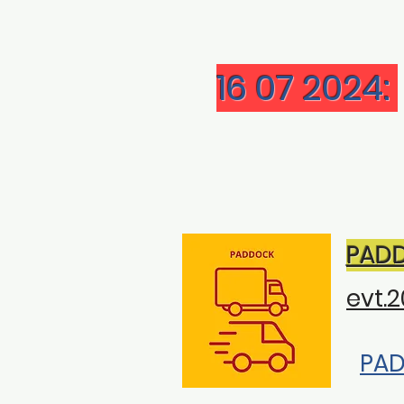
16 07 2024:
PADD
evt.
PAD