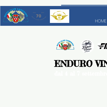
HOME
ENDURO VI
dal 4 al 7 settembr
CAMERINO - ITAL