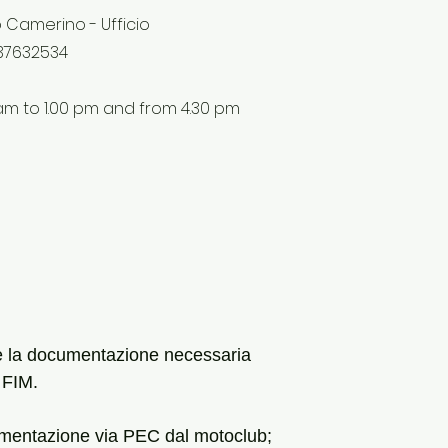
Camerino - Ufficio
737632534
am to 1.00 pm and from 4.30 pm
 e la documentazione necessaria
e FIM.
ocumentazione via PEC dal motoclub;