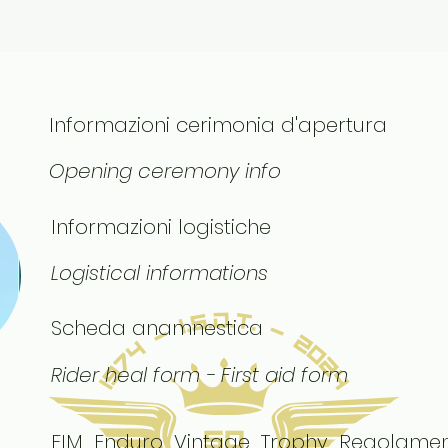
Informazioni cerimonia d'apertura
Opening ceremony info
Informazioni logistiche
Logistical informations
Scheda anamnestica
Rider heal form - First aid form
FIM_Enduro_Vintage_Trophy_Regolame